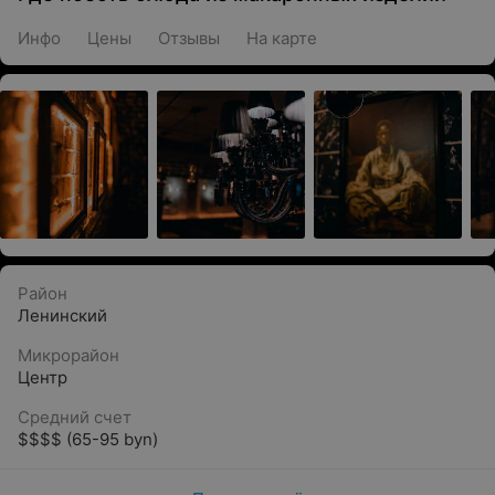
Инфо
Цены
Отзывы
На карте
Район
Ленинский
Микрорайон
Центр
Средний счет
$$$$ (65-95 byn)