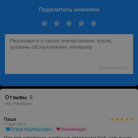
Поделитесь мнением
Рекомендую
Отзывы
8
«
М. Premium
»
Паша
17 мая 2026
Отзыв подтвержден
Рекомендую
Чаи топ китайские, особенно авторские! Чай, кальянчик, 