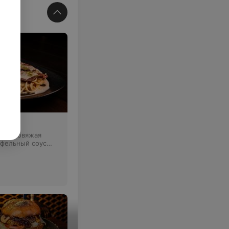
а
етти, говяжая
юфельный соус
ливочное масло