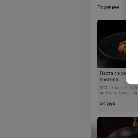
Горячее
Паста с креветк
вонголе
350 г • спагетти, 
вонголе, томат че
томатный соус, ры
красное вино, лим
34 руб.