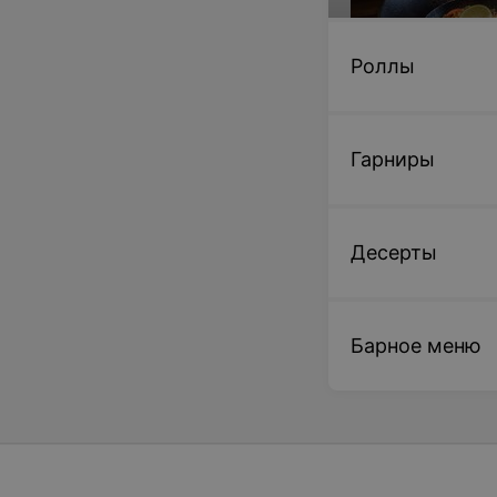
Роллы
Соба с говядино
300 г • соба, говя
Гарниры
болгарский перец,
шампиньоны, соус
устричный соус, к
26 руб.
Десерты
Барное меню
Бургер с рваной
картофелем фри