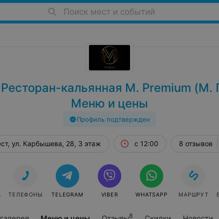
Поиск мест и событий
 Ресторан-кальянная М. Premium (М. 
Меню и цены
Профиль подтвержден
ст, ул. Карбышева, 28, 3 этаж
с 12:00
8 отзывов
АТЬ
ТЕЛЕФОНЫ
TELEGRAM
VIBER
WHATSAPP
МАРШРУТ
8
галерея
Меню и цены
Отзывы
Скидки
Новости