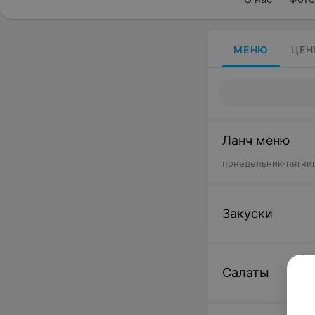
МЕНЮ
ЦЕН
Ланч меню
понедельник-пятница
Закуски
Салаты