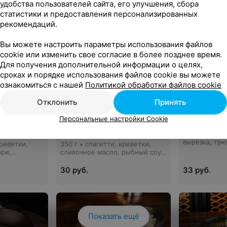
удобства пользователей сайта, его улучшения, сбора
статистики и предоставления персонализированных
рекомендаций.
Вы можете настроить параметры использования файлов
cookie или изменить свое согласие в более позднее время.
Для получения дополнительной информации о целях,
сроках и порядке использования файлов cookie вы можете
ознакомиться с нашей
Политикой обработки файлов cookie
Отклонить
Принять
Персональные настройки Cookie
ой и
Паста сливочная с
Стейк-паст
креветками
350 г • спаг
вырезка, тр
креветки,
350 г • спагетти, креветки,
демиглас, с
рри,
сливочное масло, рыбный соус,
бный соус,
белое вино, чеснок, лимон
он
30 руб.
33 руб.
Показать ещё