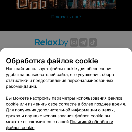
Показать ещё
О проекте
Новости проекта
Размещение рекламы
Обработка файлов cookie
Вакансии
Публичный договор
Способы оплаты
Публичный договор по использованию сервиса
Наш сайт использует файлы cookie для обеспечения
«Афиша»
удобства пользователей сайта, его улучшения, сбора
статистики и предоставления персонализированных
Пользовательское соглашение
рекомендаций.
Написать в поддержку
Вы можете настроить параметры использования файлов
Связаться по вопросам сотрудничества
cookie или изменить свое согласие в более позднее время.
Написать руководителю relax.by
Для получения дополнительной информации о целях,
Персональные настройки cookie
сроках и порядке использования файлов cookie вы
можете ознакомиться с нашей
Политикой обработки
Обработка персональных данных
файлов cookie