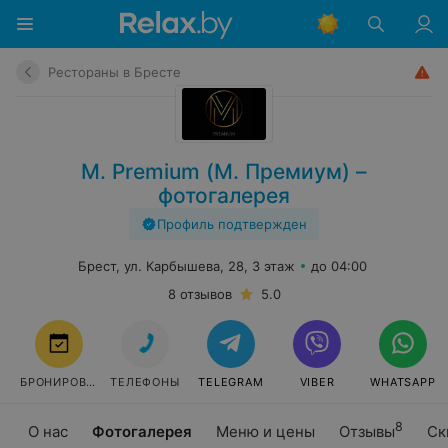
Рестораны в Бресте
М. Premium (М. Премиум) –
фотогалерея
Профиль подтвержден
Брест, ул. Карбышева, 28, 3 этаж
до 04:00
8 отзывов
5.0
БРОНИРОВАТЬ
ТЕЛЕФОНЫ
TELEGRAM
VIBER
WHATSAPP
8
О нас
Фотогалерея
Меню и цены
Отзывы
Ск